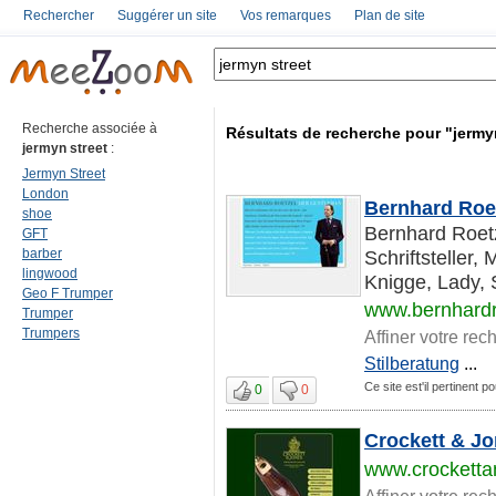
Rechercher
Suggérer un site
Vos remarques
Plan de site
Recherche associée à
Résultats de recherche pour "jermy
jermyn street
:
Jermyn Street
London
Bernhard Roe
shoe
Bernhard Roetz
GFT
barber
Schriftsteller,
lingwood
Knigge, Lady, 
Geo F Trumper
www.bernhardr
Trumper
Trumpers
Affiner votre rec
Stilberatung
...
Ce site est'il pertinent p
0
0
Crockett & J
www.crocketta
Affiner votre rec