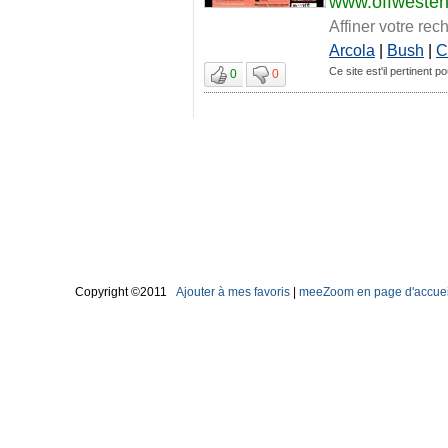
www.offweste
Affiner votre rec
Arcola
|
Bush
|
C
Ce site est'il pertinent p
0
0
Copyright ©2011
Ajouter à mes favoris
|
meeZoom en page d'accuei