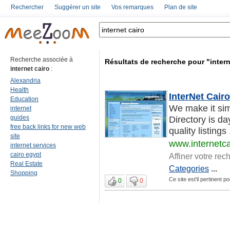
Rechercher
Suggérer un site
Vos remarques
Plan de site
Recherche associée à
Résultats de recherche pour "intern
internet cairo
:
Alexandria
Health
InterNet Cairo 
Education
We make it sim
internet
guides
Directory is d
free back links for new web
quality listings
site
www.internetca
internet services
cairo egypt
Affiner votre rec
Real Estate
Categories
...
Shopping
Ce site est'il pertinent po
0
0