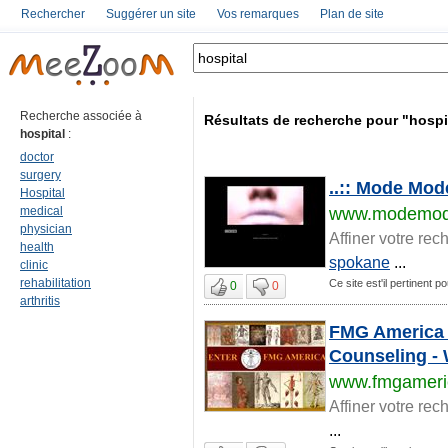
Rechercher
Suggérer un site
Vos remarques
Plan de site
Recherche associée à
Résultats de recherche pour "hospi
hospital
:
doctor
surgery
..:: Mode Mode
Hospital
medical
www.modemod
physician
Affiner votre rec
health
spokane
...
clinic
rehabilitation
Ce site est'il pertinent po
0
0
arthritis
FMG America -
Counseling
www.fmgameri
Affiner votre rec
...