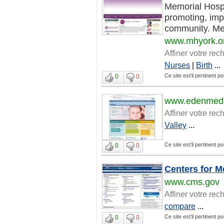
Memorial Hospi
promoting, imp
community. Memo
www.mhyork.o
Affiner votre rec
Nurses
|
Birth
...
Ce site est'il pertinent po
0
0
www.edenmedic
Affiner votre rec
Valley
...
Ce site est'il pertinent po
0
0
Centers for M
www.cms.gov
Affiner votre rec
compare
...
Ce site est'il pertinent po
0
0