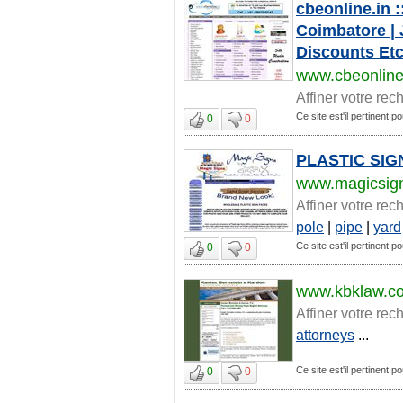
cbeonline.in 
Coimbatore | 
Discounts Etc.
www.cbeonline
Affiner votre rec
Ce site est'il pertinent po
0
0
PLASTIC SIG
www.magicsig
Affiner votre rec
pole
|
pipe
|
yard
Ce site est'il pertinent po
0
0
www.kbklaw.c
Affiner votre rec
attorneys
...
Ce site est'il pertinent po
0
0