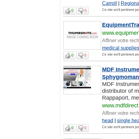
Carroll
|
Regiona
Ce site est'il pertinent po
0
0
EquipmentTra
www.equipment
Affiner votre rec
medical supplie
Ce site est'il pertinent po
0
0
MDF Instrume
Sphygmomano
MDF Instrument
distributor of 
Rappaport, me
www.mdfdirec
Affiner votre rec
head
|
single he
Ce site est'il pertinent po
0
0