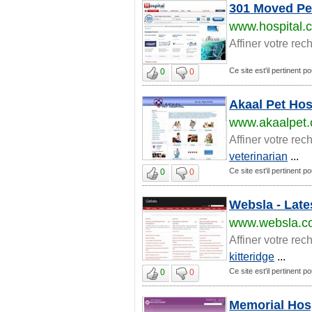
301 Moved Pe
www.hospital.
Affiner votre rec
Ce site est'il pertinent po
0
0
Akaal Pet Hos
www.akaalpet
Affiner votre rec
veterinarian
...
Ce site est'il pertinent po
0
0
Websla - Lat
www.websla.c
Affiner votre rec
kitteridge
...
Ce site est'il pertinent po
0
0
Memorial Hosp