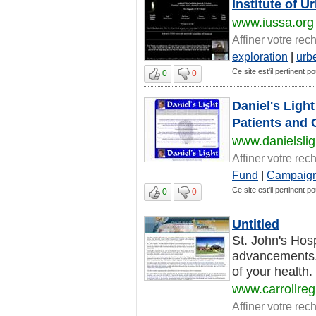
Institute of 
www.iussa.org
Affiner votre rec
exploration
|
urb
Ce site est'il pertinent po
0
0
Daniel's Ligh
Patients and 
www.danielslig
Affiner votre rec
Fund
|
Campaig
Ce site est'il pertinent po
0
0
Untitled
St. John's Hosp
advancements.
of your health.
www.carrollreg
Affiner votre rec