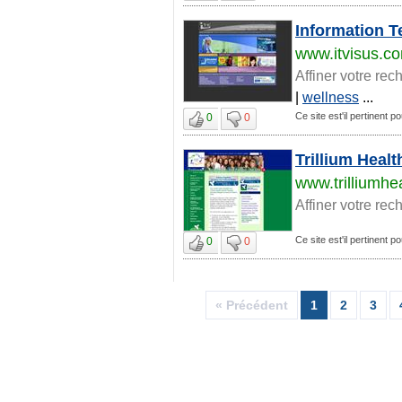
Information T
www.itvisus.c
Affiner votre rec
|
wellness
...
Ce site est'il pertinent po
0
0
Trillium Healt
www.trilliumhe
Affiner votre rec
Ce site est'il pertinent po
0
0
« Précédent
1
2
3