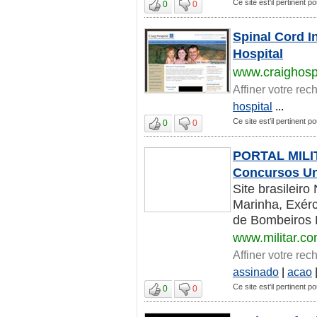
Ce site est'il pertinent po
0
0
Spinal Cord In
Hospital
www.craighospi
Affiner votre rec
hospital
...
Ce site est'il pertinent po
0
0
PORTAL MILITA
Concursos Uni
Site brasileir
Marinha, Exérci
de Bombeiros Mil
www.militar.co
Affiner votre rec
assinado
|
acao
Ce site est'il pertinent po
0
0