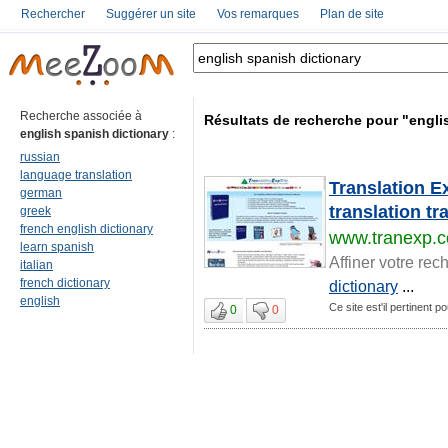
Rechercher
Suggérer un site
Vos remarques
Plan de site
Recherche associée à
Résultats de recherche pour "engli
english spanish dictionary
:
russian
language translation
Translation E
german
translation tr
greek
french english dictionary
www.tranexp.
learn spanish
Affiner votre rec
italian
french dictionary
dictionary
...
english
Ce site est'il pertinent p
0
0