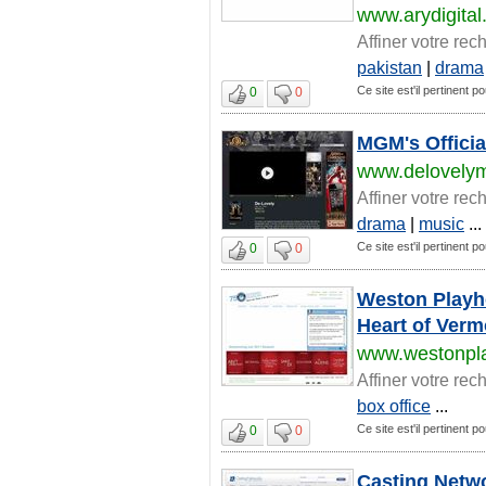
www.arydigital.
Affiner votre rec
pakistan
|
drama
Ce site est'il pertinent p
0
0
MGM's Official
www.delovely
Affiner votre rec
drama
|
music
...
Ce site est'il pertinent p
0
0
Weston Playh
Heart of Verm
www.westonpl
Affiner votre rec
box office
...
Ce site est'il pertinent p
0
0
Casting Netwo