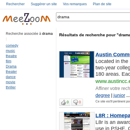
Rechercher
Suggérer un site
Vos remarques
Plan de site
Recherche associée à
drama
Résultats de recherche pour "dram
:
comedy
music
Austin Commun
theatre
Located in the 
film
Drama
two-year colleg
theater
180 areas. Eac
dance
www.austincc.
movie
thriller
Affiner votre rec
degree
|
junior
...
Ce site est'il pertinent p
0
0
L8R : Homep
L8r is an awar
use in PSHE, C