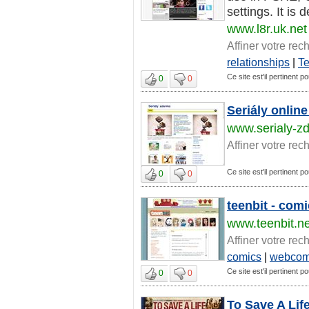
settings. It is
www.l8r.uk.net
Affiner votre rec
relationships
|
T
Ce site est'il pertinent p
0
0
Seriály onlin
www.serialy-z
Affiner votre rec
Ce site est'il pertinent p
0
0
teenbit - com
www.teenbit.ne
Affiner votre rec
comics
|
webcom
Ce site est'il pertinent p
0
0
To Save A Lif