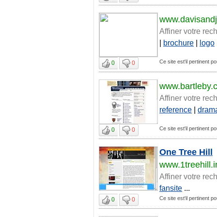
www.davisand
Affiner votre rec
|
brochure
|
logo
Ce site est'il pertinent p
0
0
www.bartleby.
Affiner votre rec
reference
|
dram
Ce site est'il pertinent p
0
0
One Tree Hill
www.1treehill.i
Affiner votre rec
fansite
...
Ce site est'il pertinent p
0
0