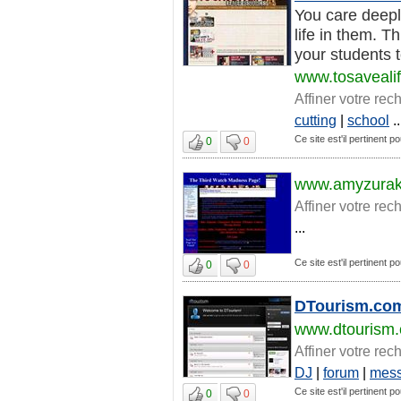
You care deepl
life in them. T
your students t
www.tosaveali
Affiner votre rec
cutting
|
school
..
Ce site est'il pertinent p
0
0
www.amyzurako
Affiner votre rec
...
Ce site est'il pertinent p
0
0
DTourism.com 
www.dtourism
Affiner votre rec
DJ
|
forum
|
mes
Ce site est'il pertinent p
0
0