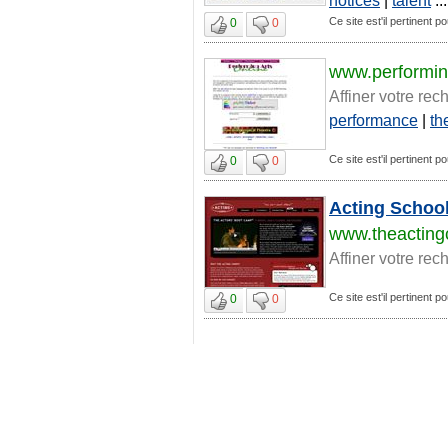
Ce site est'il pertinent p
0
0
www.performin
Affiner votre rec
performance
|
th
Ce site est'il pertinent p
0
0
Acting School
www.theacting
Affiner votre rec
Ce site est'il pertinent p
0
0