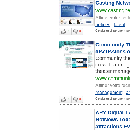
Casting Netwo
www.castingn
Affiner votre rec
notices
|
talent
...
Ce site est'il pertinent p
0
0
Community Th
discussions o
Community thea
crew, featuring
theater manage
www.community
Affiner votre rec
management
|
a
Ce site est'il pertinent p
0
0
ARY Digital T
HotNews Toda
attractions E