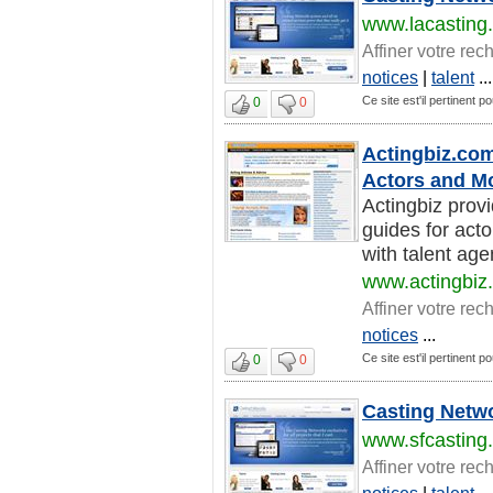
www.lacasting
Affiner votre rec
notices
|
talent
...
Ce site est'il pertinent p
0
0
Actingbiz.com
Actors and Mo
Actingbiz provi
guides for acto
with talent agen
www.actingbiz
Affiner votre rec
notices
...
Ce site est'il pertinent p
0
0
Casting Netwo
www.sfcasting
Affiner votre rec
notices
|
talent
...