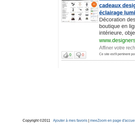
cadeaux desi
éclairage lum
Décoration des
boutique en li
intérieure, obje
www.designer
Affiner votre rec
Ce site est'il pertinent 
0
0
Copyright ©2011
Ajouter à mes favoris
|
meeZoom en page d'accuei