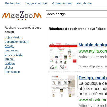
Rechercher
Suggérer un site
Vos remarques
Plan de site
Recherche associée à
deco
Résultats de recherche pour "deco
design
:
objets design
decoration design
Meuble design
design
decoration
www.atylia.co
art de la table
Affiner votre rec
tableau
horloge
Ce site est'il pertinent 
0
0
sticker
objets deco
Design, meubl
La boutique de
objets deco, i
pour la décorat
www.absolume
Affiner votre rec