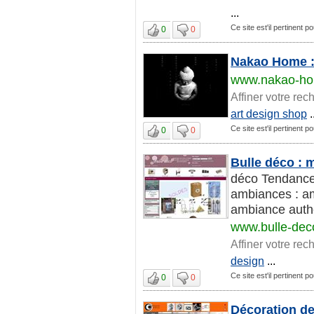
...
Ce site est'il pertinent 
0
0
Nakao Home : 
www.nakao-h
Affiner votre rec
art design shop
.
Ce site est'il pertinent 
0
0
Bulle déco : 
déco Tendance 
ambiances : a
ambiance authe
www.bulle-deco
Affiner votre rec
design
...
Ce site est'il pertinent 
0
0
Décoration de