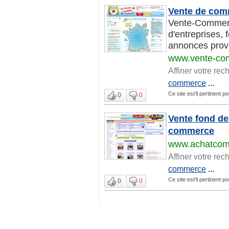
Vente de com
Vente-Commerce
d'entreprises,
annonces provie
www.vente-co
Affiner votre rec
commerce
...
Ce site est'il pertinent
0
0
Vente fond d
commerce
www.achatco
Affiner votre rec
commerce
...
Ce site est'il pertinent
0
0