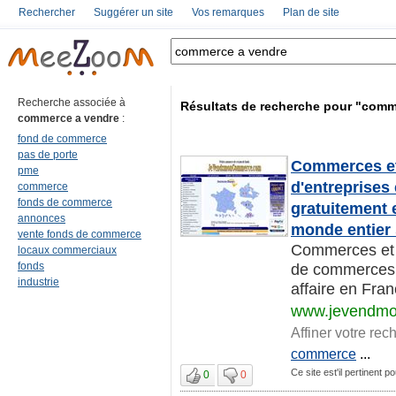
Rechercher
Suggérer un site
Vos remarques
Plan de site
Recherche associée à
Résultats de recherche pour "comm
commerce a vendre
:
fond de commerce
pas de porte
Commerces et 
pme
d'entreprises
commerce
fonds de commerce
gratuitement 
annonces
monde entier
vente fonds de commerce
Commerces et e
locaux commerciaux
fonds
de commerces
industrie
affaire en Fra
www.jevendm
Affiner votre rec
commerce
...
Ce site est'il pertinent
0
0