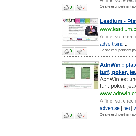
Ce site est'il pertinent pou
0
0
Leadium - Pla
www.leadium.
Affiner votre rec
advertising
...
Ce site est'il pertinent pou
0
0
AdnWin : plate
turf, poker, je
AdnWin est une 
turf, poker, je
www.adnwin.
Affiner votre rec
advertise
|
net
|
Ce site est'il pertinent pou
0
0