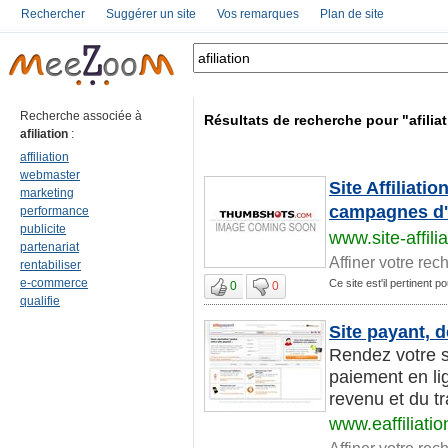
Rechercher
Suggérer un site
Vos remarques
Plan de site
Recherche associée à
Résultats de recherche pour "afilia
afiliation
:
affiliation
webmaster
Site Affiliati
marketing
campagnes d'a
performance
publicite
www.site-affilia
partenariat
Affiner votre rec
rentabiliser
e-commerce
Ce site est'il pertinent pou
0
0
qualifie
Site payant, 
Rendez votre s
paiement en li
revenu et du tr
www.eaffiliati
Affiner votre rec