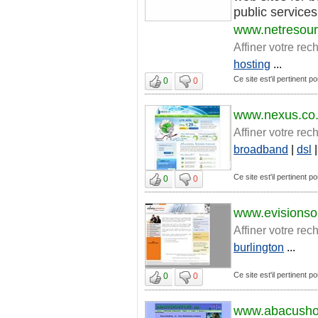
public services
www.netresou
Affiner votre rec
hosting
...
Ce site est'il pertinent p
0
0
www.nexus.co
Affiner votre rec
broadband
|
dsl
Ce site est'il pertinent p
0
0
www.evisionsol
Affiner votre rec
burlington
...
Ce site est'il pertinent p
0
0
www.abacushos