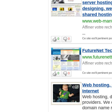
server hostin
designing, we
shared hostin
www.web-mant
Affiner votre rec
...
Ce site est'il pertinent p
0
0
FutureNet Tec
www.futurenet
Affiner votre rec
Ce site est'il pertinent p
0
0
Web hosting, 
Internet
Web hosting, 
providers. We 
domain name reg