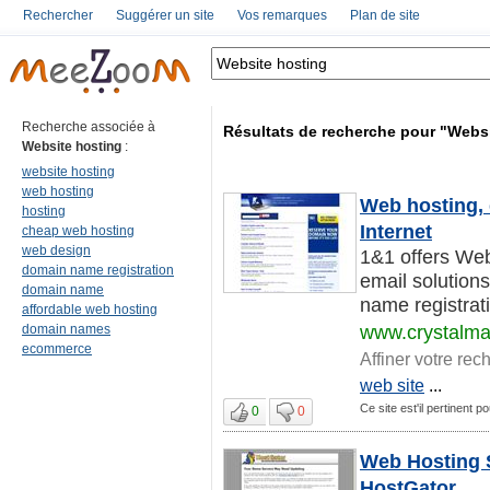
Rechercher
Suggérer un site
Vos remarques
Plan de site
Recherche associée à
Résultats de recherche pour "Webs
Website hosting
:
website hosting
web hosting
Web hosting, 
hosting
Internet
cheap web hosting
web design
1&1 offers Web
domain name registration
email solution
domain name
name registrati
affordable web hosting
domain names
www.crystalma
ecommerce
Affiner votre rec
web site
...
Ce site est'il pertinent p
0
0
Web Hosting S
HostGator