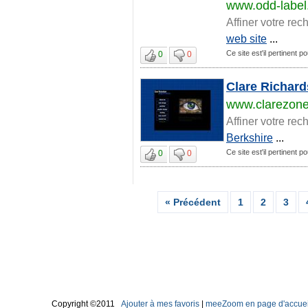
www.odd-labe
Affiner votre rec
web site
...
Ce site est'il pertinent p
0
0
Clare Richard
www.clarezone
Affiner votre rec
Berkshire
...
Ce site est'il pertinent p
0
0
« Précédent
1
2
3
Copyright ©2011
Ajouter à mes favoris
|
meeZoom en page d'accuei