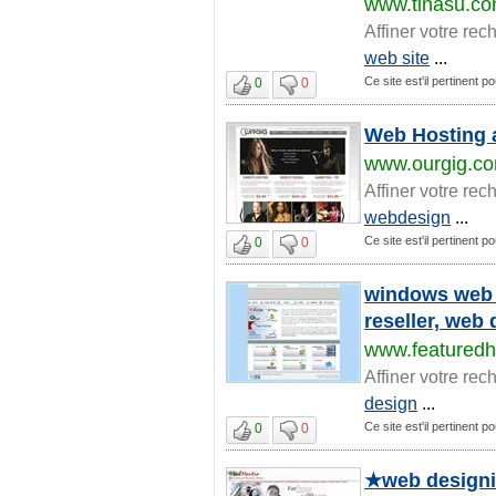
www.tinasu.c
Affiner votre rec
web site
...
Ce site est'il pertinent p
0
0
Web Hosting a
www.ourgig.c
Affiner votre rec
webdesign
...
Ce site est'il pertinent p
0
0
windows web h
reseller, web
www.featuredh
Affiner votre rec
design
...
Ce site est'il pertinent p
0
0
★web designin