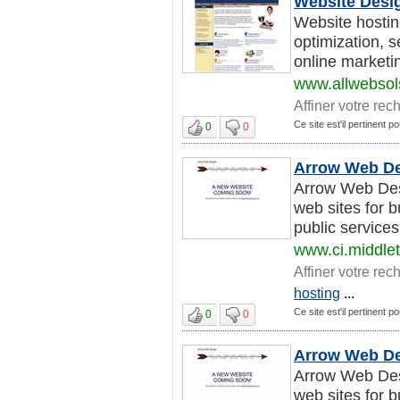
Website Desi
Website hostin
optimization, 
online marketin
www.allwebso
Affiner votre rec
Ce site est'il pertinent p
0
0
Arrow Web De
Arrow Web Desi
web sites for 
public services
www.ci.middle
Affiner votre rec
hosting
...
Ce site est'il pertinent p
0
0
Arrow Web De
Arrow Web Desi
web sites for 