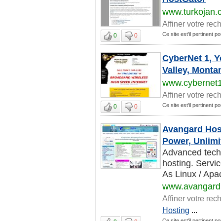
www.turkojan.
Affiner votre rec
Ce site est'il pertinent p
0
0
CyberNet 1, Y
Valley, Monta
www.cybernet
Affiner votre rec
Ce site est'il pertinent p
0
0
Avangard Host
Power, Unlimit
Advanced techn
hosting. Servic
As Linux / Apa
www.avangard
Affiner votre rec
Hosting
...
Ce site est'il pertinent p