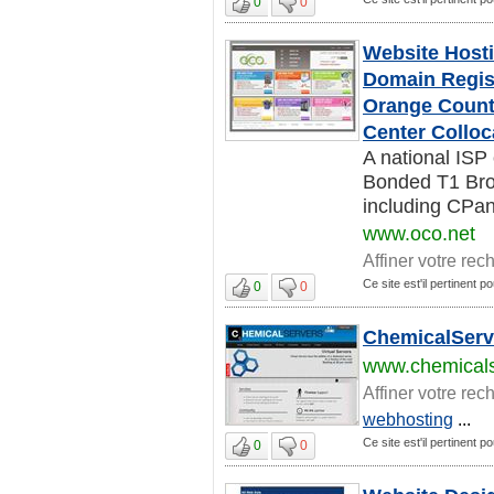
0
0
Website Hosti
Domain Regist
Orange Count
Center Colloc
A national ISP
Bonded T1 Bro
including CPan
www.oco.net
Affiner votre rec
Ce site est'il pertinent p
0
0
ChemicalServ
www.chemical
Affiner votre rec
webhosting
...
Ce site est'il pertinent p
0
0