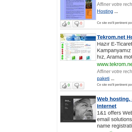
Affiner votre rec
Hosting
...
Ce site est'il pertinent p
0
0
Tekrom.net Ho
Hazır E-Ticaret
Kampanyamız D
hız, Arama mot
www.tekrom.ne
Affiner votre rec
paketi
...
Ce site est'il pertinent p
0
0
Web hosting, 
Internet
1&1 offers Web
email solution
name registrati