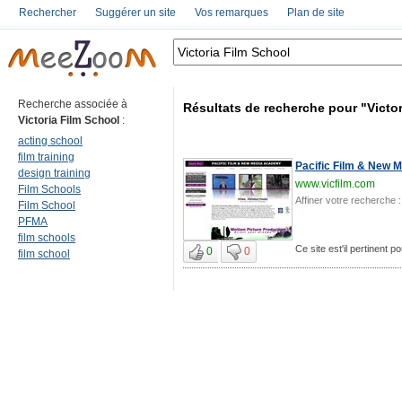
Rechercher
Suggérer un site
Vos remarques
Plan de site
Recherche associée à
Résultats de recherche pour "Victo
Victoria Film School
:
acting school
film training
Pacific Film & New 
design training
www.vicfilm.com
Film Schools
Affiner votre recherche :
Film School
PFMA
film schools
Ce site est'il pertinent p
0
0
film school