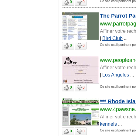
Ce site est'il pertinent p
0
0
The Parrot P
www.parrotpa
Affiner votre rec
|
Bird Club
...
Ce site est'il pertinent p
0
0
www.peoplean
Affiner votre rec
|
Los Angeles
...
Ce site est'il pertinent p
0
0
*** Rhode Isl
www.4pawsne
Affiner votre rec
kennels
...
Ce site est'il pertinent p
0
0