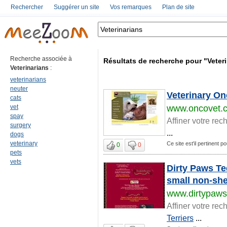
Rechercher
Suggérer un site
Vos remarques
Plan de site
Recherche associée à
Résultats de recherche pour "Veter
Veterinarians
:
veterinarians
neuter
Veterinary On
cats
vet
www.oncovet.
spay
Affiner votre rec
surgery
...
dogs
veterinary
Ce site est'il pertinent p
0
0
pets
vets
Dirty Paws Te
small non-sh
www.dirtypaws
Affiner votre rec
Terriers
...