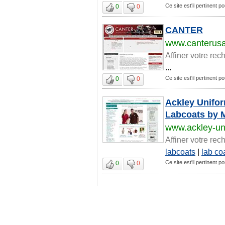
Ce site est'il pertinent p
0
0
CANTER
www.canterusa
Affiner votre rec
...
Ce site est'il pertinent p
0
0
Ackley Unifor
Labcoats by M
www.ackley-un
Affiner votre rec
labcoats
|
lab co
Ce site est'il pertinent p
0
0