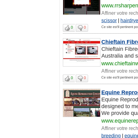
www.rrsharpen
Affiner votre rec
scissor
|
hairdrye
Ce site est'il pertinent p
0
0
Chieftain Fibr
Chieftain Fibre
Australia and s
www.chieftai
Affiner votre rec
Ce site est'il pertinent p
0
0
Equine Repro
Equine Reproduc
designed to me
We provide qual
www.equinerep
Affiner votre rec
breeding
|
equin