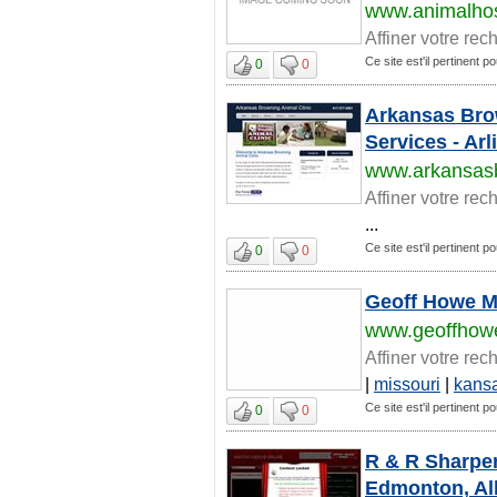
www.animalhos
Affiner votre rec
Ce site est'il pertinent p
0
0
Arkansas Brow
Services - Arl
www.arkansas
Affiner votre rec
...
Ce site est'il pertinent p
0
0
Geoff Howe M
www.geoffhow
Affiner votre rec
|
missouri
|
kans
Ce site est'il pertinent p
0
0
R & R Sharpen
Edmonton, Al