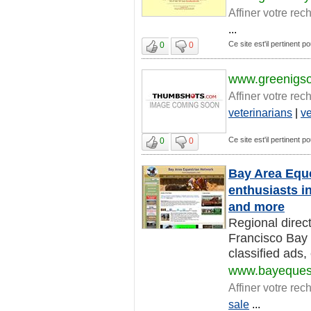
Affiner votre rec
...
Ce site est'il pertinent p
0
0
www.greenigso
Affiner votre rec
veterinarians
|
ve
Ce site est'il pertinent p
0
0
Bay Area Eque
enthusiasts in
and more
Regional direc
Francisco Bay 
classified ads,
www.bayequest
Affiner votre rec
sale
...