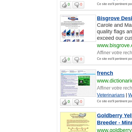
Ce site est'il pertinent p
0
0
Bisgrove Des
Carole and Mar
quality flags 
exceed our cus
www.bisgrove
Affiner votre rec
Ce site est'il pertinent p
0
0
french
www.dictionar
Affiner votre rec
Veterinarians
|
W
Ce site est'il pertinent p
0
0
Goldberry Yel
Breeder - Min
www.goldberry