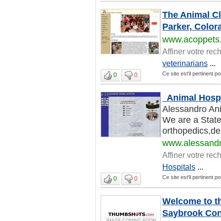
The Animal Cli
Parker, Color
www.acoppets
Affiner votre rec
veterinarians
...
Ce site est'il pertinent p
0
0
Animal Hospit
Alessandro Anim
We are a State 
orthopedics,dent
www.alessandr
Affiner votre rec
Hospitals
...
Ce site est'il pertinent p
0
0
Welcome to th
Saybrook Con