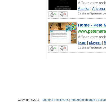
Affiner votre rec
Alaska
|
Arizona
Ce site est'il pertinent p
0
0
Home - Pete M
www.petemara
Affiner votre rec
team
|
players
|
Ce site est'il pertinent p
0
0
Copyright ©2011
Ajouter à mes favoris
|
meeZoom en page d'accuei