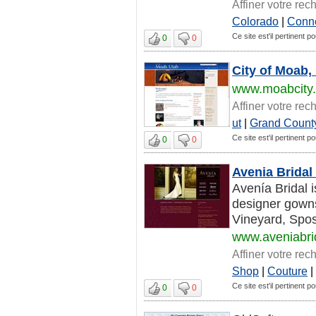
Affiner votre rec
Colorado
|
Conne
Ce site est'il pertinent p
0
0
City of Moab,
www.moabcity.s
Affiner votre rec
ut
|
Grand Count
Ce site est'il pertinent p
0
0
Avenia Bridal
Avenía Bridal 
designer gowns
Vineyard, Spos
www.aveniabri
Affiner votre rec
Shop
|
Couture
|
Ce site est'il pertinent p
0
0