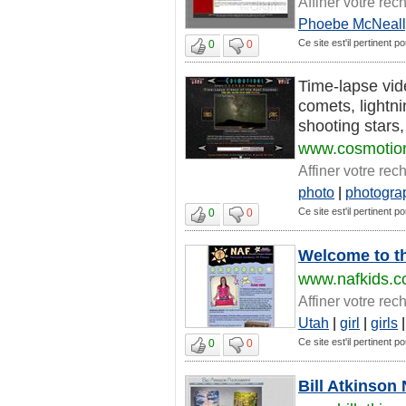
Affiner votre rec
Phoebe McNeall
Ce site est'il pertinent p
0
0
Time-lapse vide
comets, lightni
shooting stars
www.cosmotio
Affiner votre rec
photo
|
photogra
Ce site est'il pertinent p
0
0
Welcome to th
www.nafkids.
Affiner votre rec
Utah
|
girl
|
girls
Ce site est'il pertinent p
0
0
Bill Atkinson