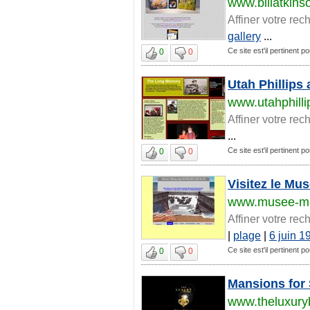
www.billatkin
Affiner votre rec
gallery
...
Ce site est'il pertinent p
0
0
Utah Phillip
www.utahphilli
Affiner votre rec
...
Ce site est'il pertinent p
0
0
Visitez le M
www.musee-me
Affiner votre rec
|
plage
|
6 juin 1
Ce site est'il pertinent p
0
0
Mansions for 
www.theluxury