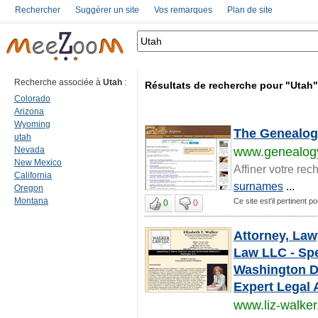
Rechercher
Suggérer un site
Vos remarques
Plan de site
Recherche associée à
Utah
:
Résultats de recherche pour "Utah"
Colorado
Arizona
Wyoming
The Genealog
utah
Nevada
www.genealogy
New Mexico
Affiner votre rec
California
surnames
...
Oregon
Montana
Ce site est'il pertinent p
0
0
Attorney, Law
Law LLC - Spe
Washington DC
Expert Legal 
www.liz-walke