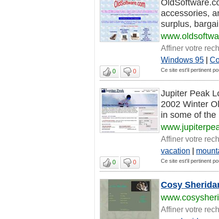
OldSoftware.co
accessories, a
surplus, bargai
www.oldsoftw
Affiner votre rec
Windows 95
|
C
Ce site est'il pertinent p
0
0
Jupiter Peak Lo
2002 Winter O
in some of the
www.jupiterpe
Affiner votre rec
vacation
|
mount
Ce site est'il pertinent p
0
0
Cosy Sherid
www.cosysher
Affiner votre rec