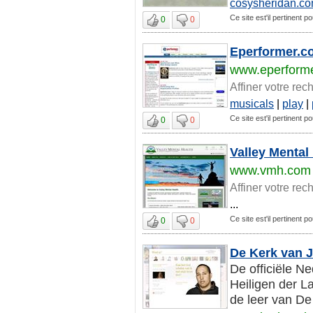
cosysheridan.c
Ce site est'il pertinent p
0
0
Eperformer.c
www.eperform
Affiner votre rec
musicals
|
play
|
Ce site est'il pertinent p
0
0
Valley Mental
www.vmh.com
Affiner votre rec
...
Ce site est'il pertinent p
0
0
De Kerk van J
De officiële N
Heiligen der L
de leer van De