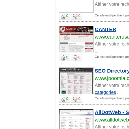
Affiner votre rec
Ce site est'il pertinent p
0
0
CANTER
www.canterusa
Affiner votre rec
...
Ce site est'il pertinent p
0
0
SEO Director
www.jooomla.c
Affiner votre rec
categories
...
Ce site est'il pertinent p
0
0
AllDotWeb - S
www.alldotwe
Affiner votre rec