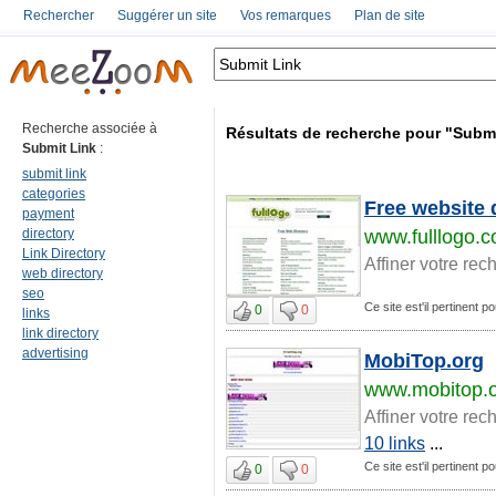
Rechercher
Suggérer un site
Vos remarques
Plan de site
Recherche associée à
Résultats de recherche pour "Submi
Submit Link
:
submit link
categories
Free website d
payment
directory
www.fulllogo.
Link Directory
Affiner votre rec
web directory
seo
Ce site est'il pertinent p
0
0
links
link directory
advertising
MobiTop.org
www.mobitop.
Affiner votre rec
10 links
...
Ce site est'il pertinent p
0
0