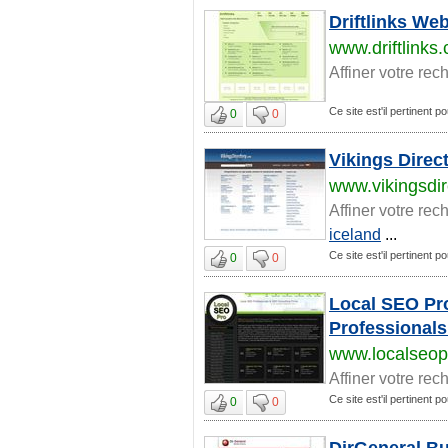
Driftlinks We
www.driftlinks
Affiner votre rec
Ce site est'il pertinent p
0
0
Vikings Direc
www.vikingsdi
Affiner votre rec
iceland
...
Ce site est'il pertinent p
0
0
Local SEO Pro
Professionals
www.localseo
Affiner votre rec
Ce site est'il pertinent p
0
0
DirGeneral Bu