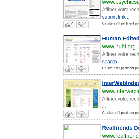
www.psychicsdi
Affiner votre rec
submit link
...
Ce site est'il pertinent p
0
0
Human Edited
www.nuhi.org
Affiner votre rec
search
...
Ce site est'il pertinent p
0
0
InterWebIndex
www.interweb
Affiner votre rec
...
Ce site est'il pertinent p
0
0
Realfriends D
www.realfriend