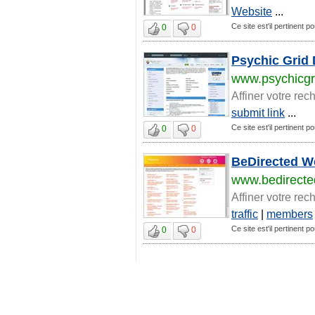
Website
...
Ce site est'il pertinent p
0
0
Psychic Grid 
www.psychicgr
Affiner votre rec
submit link
...
Ce site est'il pertinent p
0
0
BeDirected W
www.bedirect
Affiner votre rec
traffic
|
members
Ce site est'il pertinent p
0
0