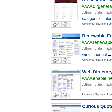
www.dirgenera
Affiner votre rec
categories
|
inte
Ce site est'il pertinent p
0
0
Renewable En
www.renewabl
Affiner votre rec
wind
|
thermal
...
Ce site est'il pertinent p
0
0
Web Director
www.enable.ne
Affiner votre rec
Ce site est'il pertinent p
0
0
Curious Quot