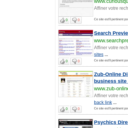
www.curiousq
Affiner votre rec
Ce site est'il pertinent p
0
0
Search Previe
www.searchpr
Affiner votre rec
sites
...
Ce site est'il pertinent p
0
0
Zub-Online Dir
business site 
www.zub-onli
Affiner votre rec
back link
...
Ce site est'il pertinent p
0
0
Psychics Dire