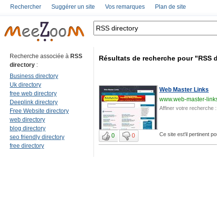
Rechercher
Suggérer un site
Vos remarques
Plan de site
Recherche associée à
RSS
Résultats de recherche pour "RSS d
directory
:
Business directory
Uk directory
Web Master Links
free web directory
www.web-master-link
Deeplink directory
Affiner votre recherche :
Free Website directory
web directory
blog directory
Ce site est'il pertinent p
0
0
seo friendly directory
free directory