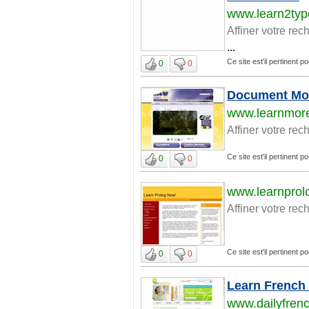
www.learn2ty
Affiner votre rec
...
Ce site est'il pertinent p
0
0
Document Mo
www.learnmore
Affiner votre rec
Ce site est'il pertinent p
0
0
www.learnprol
Affiner votre rec
Ce site est'il pertinent p
0
0
Learn French
www.dailyfren