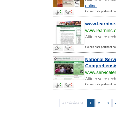
online
...
Ce site est'il pertinent p
0
0
www.learninc
www.learninc.
Affiner votre rec
Ce site est'il pertinent p
0
0
National Serv
Comprehensiv
www.servicelea
Affiner votre rec
Ce site est'il pertinent p
0
0
« Précédent
1
2
3