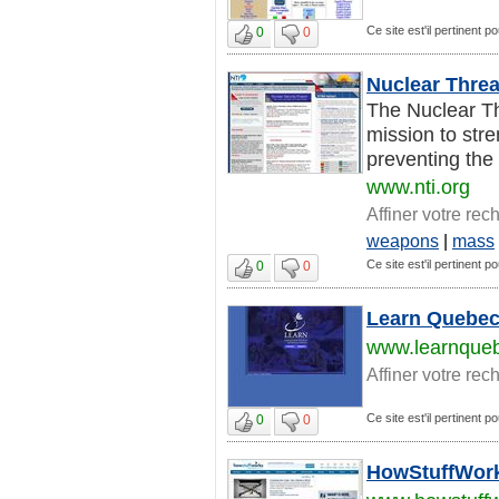
Ce site est'il pertinent p
0
0
Nuclear Threa
The Nuclear Thr
mission to stre
preventing the 
www.nti.org
Affiner votre rec
weapons
|
mass
Ce site est'il pertinent p
0
0
Learn Quebe
www.learnque
Affiner votre rec
Ce site est'il pertinent p
0
0
HowStuffWork