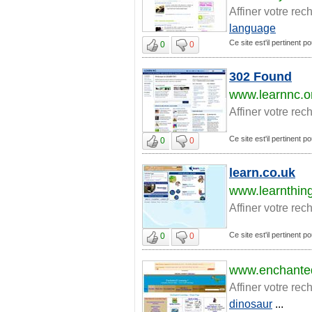
Affiner votre rec
language
Ce site est'il pertinent p
0
0
302 Found
www.learnnc.o
Affiner votre rec
Ce site est'il pertinent p
0
0
learn.co.uk
www.learnthin
Affiner votre rec
Ce site est'il pertinent p
0
0
www.enchante
Affiner votre rec
dinosaur
...