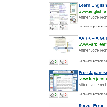
Learn English
www.english-
Affiner votre rec
Ce site est'il pertinent p
0
0
VARK -- A Gui
www.vark-lear
Affiner votre rec
...
Ce site est'il pertinent p
0
0
Free Japanese
www.freejapan
Affiner votre rec
Ce site est'il pertinent p
0
0
Server Error