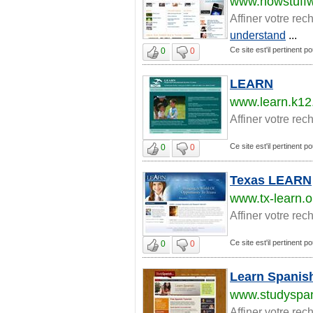
www.howstuff
Affiner votre rec
understand
...
Ce site est'il pertinent p
0
0
LEARN
www.learn.k12.
Affiner votre rec
Ce site est'il pertinent p
0
0
Texas LEARN
www.tx-learn.o
Affiner votre rec
Ce site est'il pertinent p
0
0
Learn Spanis
www.studyspa
Affiner votre rec