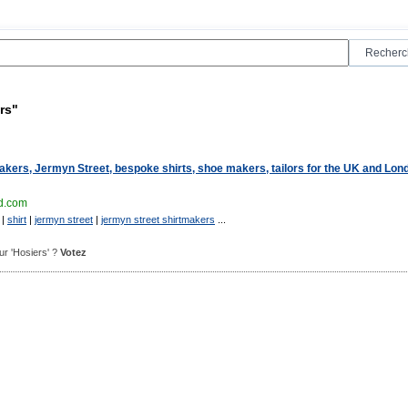
rs"
akers, Jermyn Street, bespoke shirts, shoe makers, tailors for the UK and Lon
d.com
|
shirt
|
jermyn street
|
jermyn street shirtmakers
...
our 'Hosiers' ?
Votez