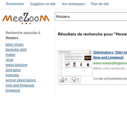
Rechercher
Suggérer un site
Vos remarques
Plan de site
Recherche associée à
Résultats de recherche pour "Hosie
Hosiers
:
tailor shoes
bespoke shirt
Shirtmakers, Shirt m
maker
New and Lingwood
shoe
www.newandlingwoo
mens tailoring
Affiner votre recherche :
shirt tailor
bespoke
Ce site est'il pertinent p
0
0
jermyn street tailors
new and lingwood
lingwood