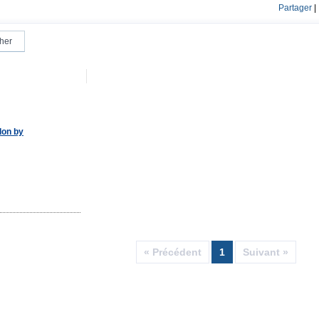
Partager
|
don by
« Précédent
1
Suivant »