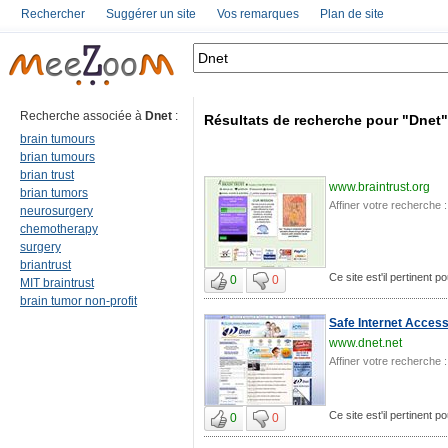
Rechercher
Suggérer un site
Vos remarques
Plan de site
Recherche associée à
Dnet
:
Résultats de recherche pour "Dnet"
brain tumours
brian tumours
brian trust
www.braintrust.org
brian tumors
Affiner votre recherche :
neurosurgery
chemotherapy
surgery
briantrust
Ce site est'il pertinent p
0
0
MIT braintrust
brain tumor non-profit
Safe Internet Access
www.dnet.net
Affiner votre recherche :
Ce site est'il pertinent p
0
0