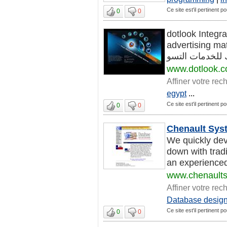
Ce site est'il pertinent 
0
0
dotlook Integr
advertising mat
www.dotlook.
Affiner votre rec
egypt
...
Ce site est'il pertinent 
0
0
Chenault Sys
We quickly dev
down with tra
an experienced s
www.chenault
Affiner votre rec
Database desig
Ce site est'il pertinent 
0
0