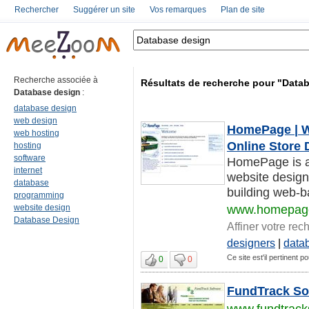
Rechercher
Suggérer un site
Vos remarques
Plan de site
Recherche associée à
Résultats de recherche pour "Data
Database design
:
database design
web design
HomePage | W
web hosting
Online Store 
hosting
software
HomePage is a 
internet
website design
database
building web-ba
programming
website design
www.homepage
Database Design
Affiner votre rec
designers
|
data
Ce site est'il pertinent 
0
0
FundTrack So
www.fundtrack