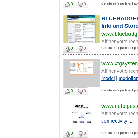
Ce site est'il pertinent 
0
0
BLUEBADGER.c
Info and Stor
www.bluebadg
Affiner votre rec
Ce site est'il pertinent 
0
0
www.xtgsyste
Affiner votre rec
model
|
modeller
Ce site est'il pertinent 
0
0
www.netpipes
Affiner votre rec
connectivity
...
Ce site est'il pertinent 
0
0