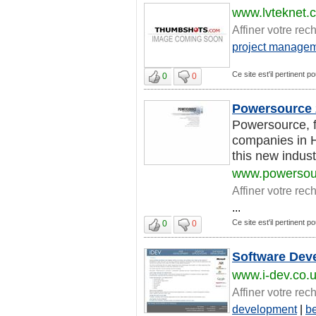
www.lvteknet.
Affiner votre rec
project manage
Ce site est'il pertinent 
0
0
Powersource 
Powersource, f
companies in H
this new indust
www.powersou
Affiner votre rec
...
Ce site est'il pertinent 
0
0
Software Deve
www.i-dev.co.
Affiner votre rec
development
|
b