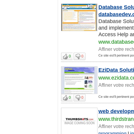
Database Solu
databasedev.
Database Solu
and implementat
Access Help an
www.database
Affiner votre rec
Ce site est'il pertinent 
0
0
EziData Solut
www.ezidata.
Affiner votre rec
Ce site est'il pertinent 
0
0
web developmen
www.thirdstra
Affiner votre rec
programming
|
i