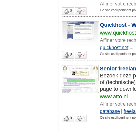
Affiner votre rec
Ce site est'il pertinent 
0
0
Quickhost - 
www.quickhost
Affiner votre rec
quickhost.net
...
Ce site est'il pertinent 
0
0
Senior freela
Bezoek deze p
of (technische)
page to downlo
www.atto.nl
Affiner votre rec
database
|
freel
Ce site est'il pertinent 
0
0