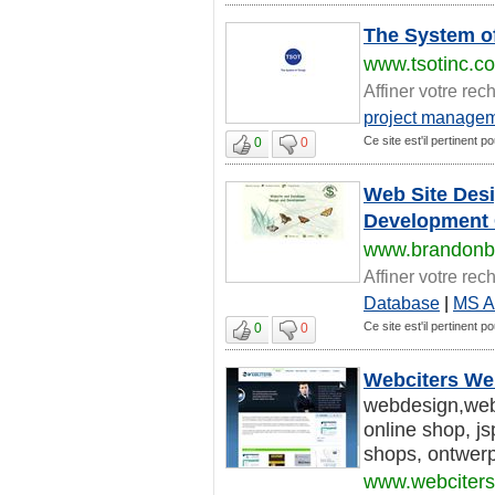
The System of
www.tsotinc.c
Affiner votre rec
project manage
Ce site est'il pertinent 
0
0
Web Site Desi
Development 
www.brandonbi
Affiner votre rec
Database
|
MS A
Ce site est'il pertinent 
0
0
Webciters We
webdesign,webs
online shop, js
shops, ontwerpb
www.webciter