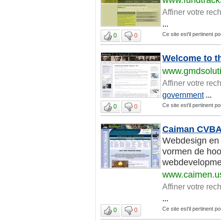
Affiner votre rec
...
Ce site est'il pertinent 
0
0
Welcome to th
www.gmdsolut
Affiner votre rec
government
...
Ce site est'il pertinent 
0
0
Caiman CVBA 
Webdesign en h
vormen de hoo
webdevelopmen
www.caimen.u
Affiner votre rec
...
Ce site est'il pertinent 
0
0