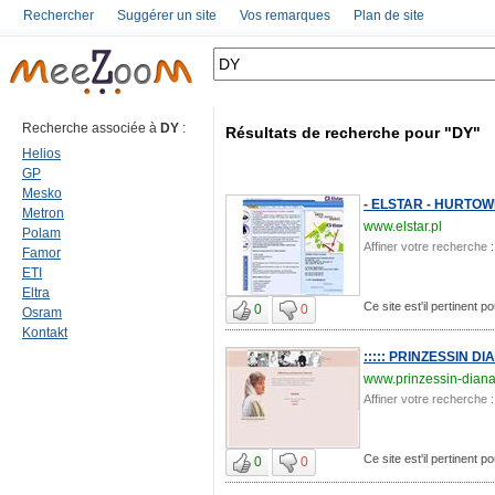
Rechercher
Suggérer un site
Vos remarques
Plan de site
Recherche associée à
DY
:
Résultats de recherche pour "DY"
Helios
GP
Mesko
- ELSTAR - HURTO
Metron
www.elstar.pl
Polam
Affiner votre recherche :
Famor
ETI
Eltra
Ce site est'il pertinent p
0
0
Osram
Kontakt
::::: PRINZESSIN DIA
www.prinzessin-dian
Affiner votre recherche :
Ce site est'il pertinent p
0
0