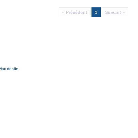
« Précédent
1
Suivant »
Plan de site