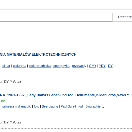
WNIA MATERIAŁÓW ELEKTROTECHNICZNYCH
|
elstar
|
elektryka
|
elektrotechnika
|
energetyka
|
przewody
|
OMY
|
YDY
|
DY
...
our 'DY' ?
Votez
NA, 1961-1997 , Lady Dianas Leben und Tod: Dokumente,Bilder,Fotos,News ::::
a.de
|
prinzessin diana bild
|
foto
|
Beerdigung
|
Paul Burell
|
tod
|
Biographie
...
our 'DY' ?
Votez