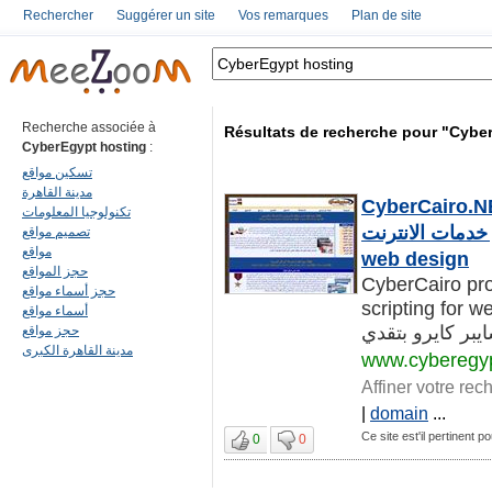
Rechercher
Suggérer un site
Vos remarques
Plan de site
Recherche associée à
Résultats de recherche pour "Cybe
CyberEgypt hosting
:
تسكين مواقع
مدينة القاهرة
CyberCairo.NET Ho
تكنولوجيا المعلومات
 المواقع و خدمات الانترنت
تصميم مواقع
مواقع
web design
حجز المواقع
CyberCairo pro
حجز أسماء مواقع
scripting for we
أسماء مواقع
حجز مواقع
مدينة القاهرة الكبرى
www.cyberegyp
Affiner votre rec
|
domain
...
Ce site est'il pertinent 
0
0