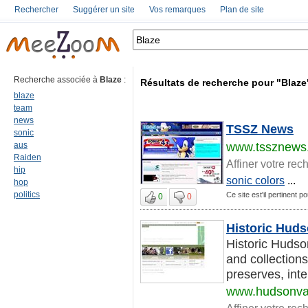
Rechercher
Suggérer un site
Vos remarques
Plan de site
Recherche associée à
Blaze
:
Résultats de recherche pour "Blaze
blaze
team
news
TSSZ News
sonic
aus
www.tssznews
Raiden
Affiner votre rec
hip
sonic colors
...
hop
politics
Ce site est'il pertinent p
0
0
Historic Huds
Historic Hudson
and collections
preserves, inter
www.hudsonval
Affiner votre rec