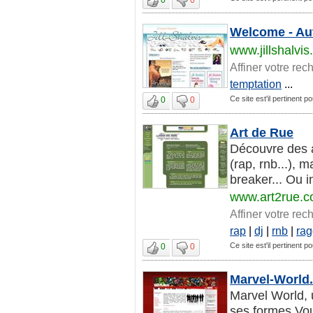
Welcome - Aut
www.jillshalvi
Affiner votre rec
temptation
...
Ce site est'il pertinent p
0
0
Art de Rue
Découvre des ar
(rap, rnb...), 
breaker... Ou ins
www.art2rue.
Affiner votre rec
rap
|
dj
|
rnb
|
ra
Ce site est'il pertinent p
0
0
Marvel-World.
Marvel World,
ses formes.Vou