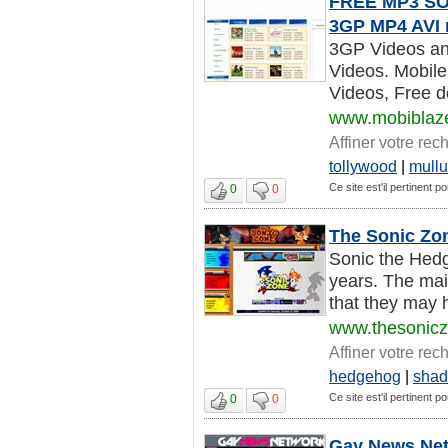
FREE MP3 SON
3GP MP4 AVI 
3GP Videos an
Videos. Mobile
Videos, Free do
www.mobiblaz
Affiner votre rec
tollywood
|
mull
Ce site est'il pertinent p
0
0
The Sonic Zon
Sonic the Hedg
years. The main
that they may h
www.thesonicz
Affiner votre rec
hedgehog
|
sha
Ce site est'il pertinent p
0
0
Gay News Netw