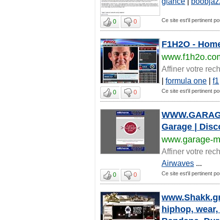
glance
|
boobjaz
Ce site est'il pertinent p
0
0
F1H2O - Hom
www.f1h2o.co
Affiner votre rec
|
formula one
|
f1
Ce site est'il pertinent p
0
0
WWW.GARAGE-M
Garage | Disc
www.garage-m
Affiner votre rec
Airwaves
...
Ce site est'il pertinent p
0
0
www.Shakk.gr,
hiphop, wear, 