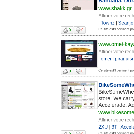
Bandana, Dur
www.shakk.gr
Affiner votre rec
|
Townz
|
Seanjo
Ce site est'il pertinent p
0
0
www.omei-kay
Affiner votre rec
|
omei
|
piraguis
Ce site est'il pertinent p
0
0
BikeSomeWher
BikeSomeWhere
store. We carr
Accelerade, Adr
www.bikesome
Affiner votre rec
2XU
|
3T
|
Accel
Ce site est'il pertinent p
0
0