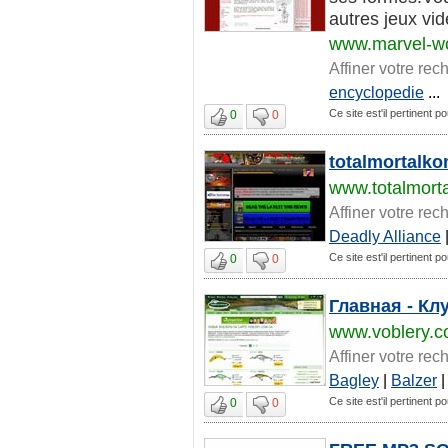
autres jeux vide
www.marvel-w
Affiner votre rec
encyclopedie
...
Ce site est'il pertinent p
0
0
totalmortalko
www.totalmort
Affiner votre rec
Deadly Alliance
Ce site est'il pertinent p
0
0
Главная - К
www.voblery.c
Affiner votre rec
Bagley
|
Balzer
Ce site est'il pertinent p
0
0