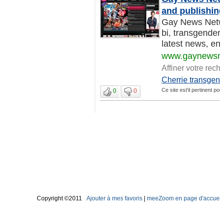
and publishi
Gay News Netwo
bi, transgend
latest news, ent
www.gaynewsn
Affiner votre rec
Cherrie transge
Ce site est'il pertinent p
0
0
Copyright ©2011
Ajouter à mes favoris
|
meeZoom en page d'accuei