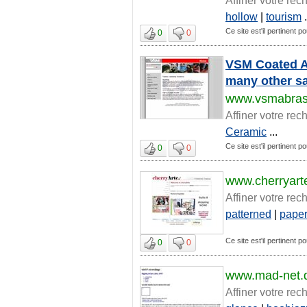
hollow
|
tourism
.
Ce site est'il pertinent p
0
0
VSM Coated Ab
many other sa
www.vsmabras
Affiner votre rec
Ceramic
...
Ce site est'il pertinent p
0
0
www.cherryart
Affiner votre rec
patterned
|
pape
Ce site est'il pertinent p
0
0
www.mad-net.
Affiner votre rec