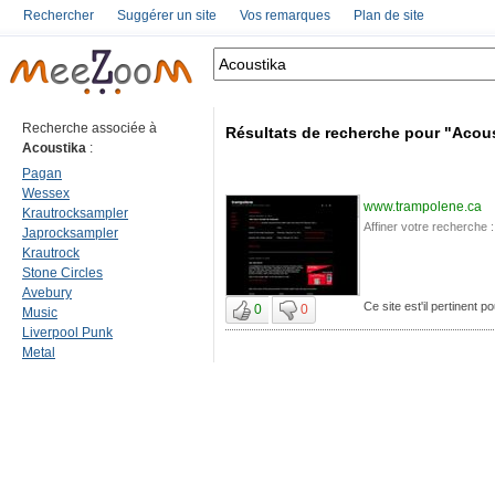
Rechercher
Suggérer un site
Vos remarques
Plan de site
Recherche associée à
Résultats de recherche pour "Acou
Acoustika
:
Pagan
Wessex
www.trampolene.ca
Krautrocksampler
Affiner votre recherche :
Japrocksampler
Krautrock
Stone Circles
Avebury
Ce site est'il pertinent p
0
0
Music
Liverpool Punk
Metal