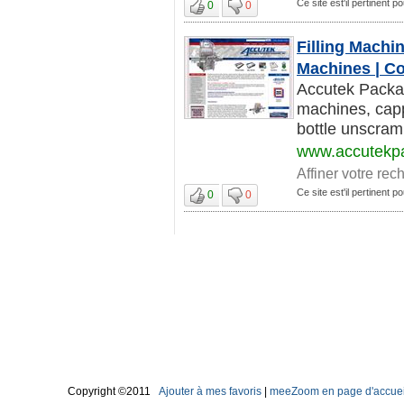
Ce site est'il pertinent p
0
0
Filling Machi
Machines | Co
Accutek Packag
machines, capp
bottle unscramb
www.accutekp
Affiner votre rec
Ce site est'il pertinent p
0
0
Copyright ©2011
Ajouter à mes favoris
|
meeZoom en page d'accuei