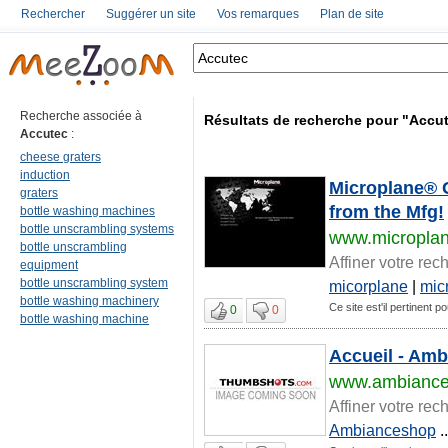
Rechercher
Suggérer un site
Vos remarques
Plan de site
Recherche associée à
Résultats de recherche pour "Accu
Accutec
:
cheese graters
induction
Microplane® G
graters
from the Mfg!
bottle washing machines
bottle unscrambling systems
www.micropla
bottle unscrambling
Affiner votre rec
equipment
bottle unscrambling system
micorplane
|
mic
bottle washing machinery
Ce site est'il pertinent p
0
0
bottle washing machine
Accueil - Am
www.ambiance
Affiner votre rec
Ambianceshop
..