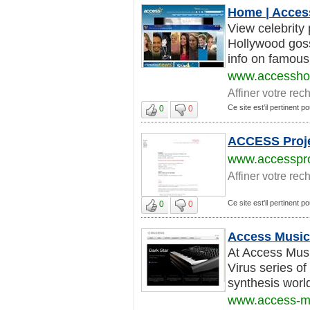
Home | Access
View celebrity 
Hollywood goss
info on famous 
www.accessho
Affiner votre rec
Ce site est'il pertinent 
0
0
ACCESS Proj
www.accesspro
Affiner votre rec
Ce site est'il pertinent 
0
0
Access Music |
At Access Mus
Virus series of
synthesis world
www.access-m