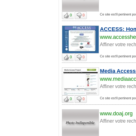
Ce site est'il pertinent 
0
0
ACCESS: Ho
www.accesshel
Affiner votre rec
Ce site est'il pertinent 
0
0
Media Access
www.mediaacc
Affiner votre rec
Ce site est'il pertinent 
0
0
www.doaj.org
Affiner votre rec