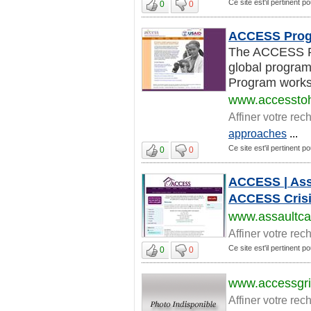
Ce site est'il pertinent 
0
0
ACCESS Pro
The ACCESS Pr
global progra
Program works 
www.accesstoh
Affiner votre rec
approaches
...
Ce site est'il pertinent 
0
0
ACCESS | Assa
ACCESS Crisis
www.assaultca
Affiner votre rec
Ce site est'il pertinent 
0
0
www.accessgri
Affiner votre rec