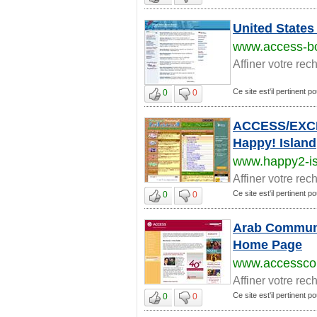
United State
www.access-b
Affiner votre rec
Ce site est'il pertinent 
0
0
ACCESS/EXC
Happy! Island
www.happy2-i
Affiner votre rec
Ce site est'il pertinent 
0
0
Arab Communi
Home Page
www.accessco
Affiner votre rec
Ce site est'il pertinent 
0
0