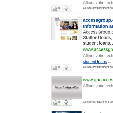
Affiner votre rec
Ce site est'il pertinent 
0
0
accessgroup.o
Information 
AccessGroup.o
Stafford loans
student loans. 
www.accessgr
Affiner votre rec
student loans
...
Ce site est'il pertinent 
0
0
www.gpoacces
Affiner votre rec
Ce site est'il pertinent 
0
0