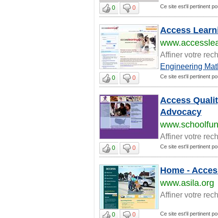
Ce site est'il pertinent 
0
0
Access Learn
www.accessle
Affiner votre rec
Engineering Mat
Ce site est'il pertinent 
0
0
Access Qualit
Advocacy
www.schoolfun
Affiner votre rec
Ce site est'il pertinent 
0
0
Home - Acces
www.asila.org
Affiner votre rec
Ce site est'il pertinent 
0
0