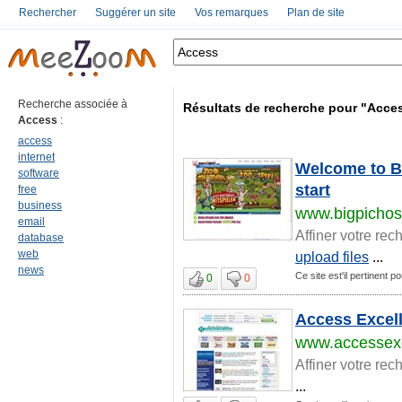
Rechercher
Suggérer un site
Vos remarques
Plan de site
Recherche associée à
Résultats de recherche pour "Acce
Access
:
access
internet
Welcome to Bi
software
start
free
business
www.bigpichos
email
Affiner votre rec
database
web
upload files
...
news
Ce site est'il pertinent 
0
0
Access Excel
www.accessexc
Affiner votre rec
...