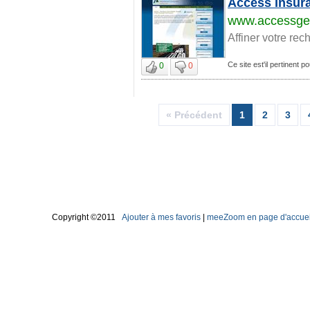
Access Insur
www.accessge
Affiner votre rec
Ce site est'il pertinent 
0
0
« Précédent
1
2
3
Copyright ©2011
Ajouter à mes favoris
|
meeZoom en page d'accuei