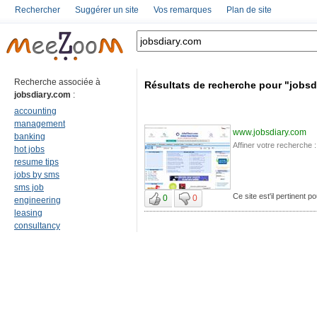
Rechercher
Suggérer un site
Vos remarques
Plan de site
Recherche associée à
Résultats de recherche pour "jobsd
jobsdiary.com
:
accounting
management
www.jobsdiary.com
banking
Affiner votre recherche :
hot jobs
resume tips
jobs by sms
sms job
Ce site est'il pertinent p
0
0
engineering
leasing
consultancy