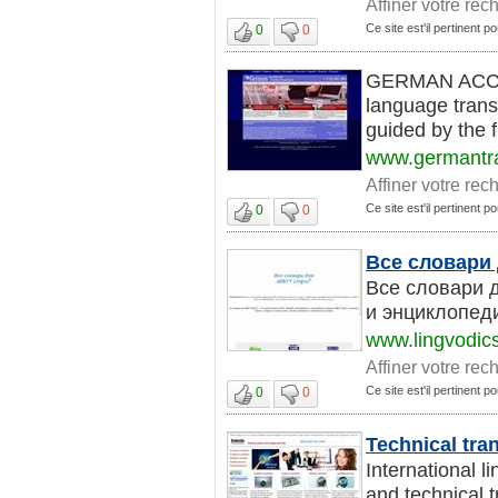
Affiner votre rec
Ce site est'il pertinent pou
0
0
GERMAN ACCU
language transl
guided by the f
www.germantra
Affiner votre rec
Ce site est'il pertinent pou
0
0
Все словари
Все словари 
и энциклопеди
www.lingvodic
Affiner votre rec
Ce site est'il pertinent pou
0
0
Technical tra
International l
and technical t