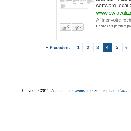
software localiz
www.swlocaliz
Affiner votre rec
Ce site est'il pertinent pou
0
0
« Précédent
1
2
3
4
5
6
Copyright ©2011
Ajouter à mes favoris
|
meeZoom en page d'accuei