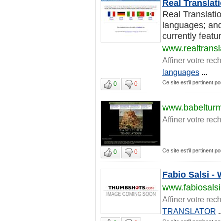
Real Translat
Real Translati
languages; and 
currently featu
www.realtransl
Affiner votre rec
languages
...
Ce site est'il pertinent pou
0
0
www.babelturm
Affiner votre rec
Ce site est'il pertinent pou
0
0
Fabio Salsi -
www.fabiosalsi
Affiner votre rec
TRANSLATOR
.