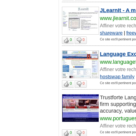
JLearnIt - A m
www.jlearnit.c
Affiner votre rec
shareware
|
free
Ce site est'il pertinent pou
0
0
Language Ex
www.language
Affiner votre rec
hostswap family
Ce site est'il pertinent pou
0
0
Trustforte Lang
firm supporting
accuracy, value,
www.portugues
Affiner votre rec
Ce site est'il pertinent pou
0
0