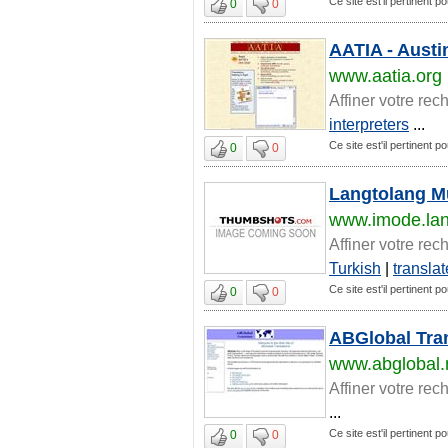
Ce site est'il pertinent pou
0
0
AATIA - Austi
www.aatia.org
Affiner votre rec
interpreters
...
Ce site est'il pertinent pou
0
0
Langtolang Mu
www.imode.lan
Affiner votre rec
Turkish
|
translat
Ce site est'il pertinent pou
0
0
ABGlobal Tran
www.abglobal.
Affiner votre rec
...
Ce site est'il pertinent pou
0
0