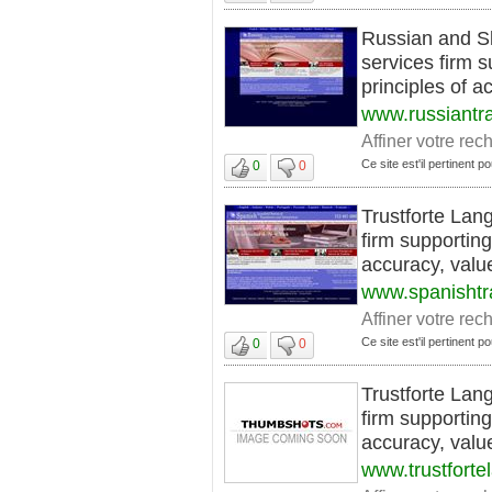
Russian and Sl
services firm s
principles of a
www.russiantr
Affiner votre rec
Ce site est'il pertinent pou
0
0
Trustforte Lang
firm supporting
accuracy, value,
www.spanishtr
Affiner votre rec
Ce site est'il pertinent pou
0
0
Trustforte Lang
firm supporting
accuracy, value,
www.trustfort