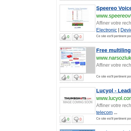
Speereo Voice
www.speereov
Affiner votre rec
Electronic
|
Devi
Ce site est'il pertinent pou
0
0
Free multiling
www.narsozlu
Affiner votre rec
Ce site est'il pertinent pou
0
0
Lucyol - Lead
www.lucyol.co
Affiner votre rec
telecom
...
Ce site est'il pertinent pou
0
0