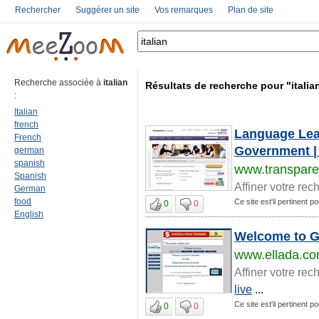
Rechercher
Suggérer un site
Vos remarques
Plan de site
Recherche associée à
italian
Résultats de recherche pour "italia
:
Italian
french
Language Lear
French
Government |
german
spanish
www.transpare
Spanish
Affiner votre rec
German
food
Ce site est'il pertinent pou
0
0
English
Welcome to G
www.ellada.co
Affiner votre rec
live
...
Ce site est'il pertinent pou
0
0