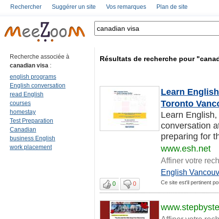
Rechercher
Suggérer un site
Vos remarques
Plan de site
Recherche associée à
Résultats de recherche pour "canad
canadian visa
:
english programs
English conversation
Learn Englis
read English
Toronto Vanc
courses
homestay
Learn English,
Test Preparation
conversation a
Canadian
preparing for 
business English
work placement
www.esh.net
Affiner votre rec
English Vancouv
Ce site est'il pertinent p
0
0
www.stepbyst
Affiner votre rec