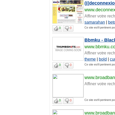
(((deconnexi
www.deconnex
Affiner votre rec
samarahan
|
bet
Ce site est'il pertinent 
0
0
Bbmku - Blac
www.bbmku.c
Affiner votre rec
theme
|
bold
|
cu
Ce site est'il pertinent 
0
0
www.broadban
Affiner votre rec
Ce site est'il pertinent 
0
0
www.broadban