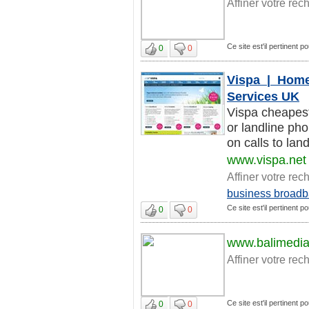
Affiner votre rec
Ce site est'il pertinent 
0
0
Vispa | Home
Services UK
Vispa cheapes
or landline ph
on calls to land
www.vispa.net
Affiner votre rec
business broad
Ce site est'il pertinent 
0
0
www.balimedi
Affiner votre rec
Ce site est'il pertinent 
0
0