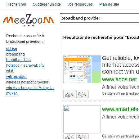
Rechercher
Suggérer un site
Vos remarques
Plan de site
Recherche associée à
Résultats de recherche pour "broa
broadband provider
:
dsl isp
broadband
Get reliable, l
broadband isp
Internet acces
hotspot in sarawak city
Connect with us
wi-fi
wifi provider
www.ados.net
wireless hotspot provider
Affiner votre rec
wireless hotspot in Malaysia
mukah
Ce site est'il pertinent 
0
0
www.smarttele
Affiner votre rec
Ce site est'il pertinent 
0
0