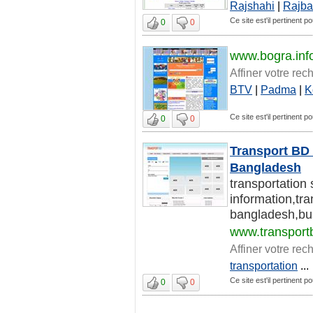
Rajshahi
|
Rajba
Ce site est'il pertinent 
0
0
www.bogra.inf
Affiner votre rec
BTV
|
Padma
|
K
Ce site est'il pertinent 
0
0
Transport BD 
Bangladesh
transportation
information,tr
bangladesh,bus
www.transport
Affiner votre rec
transportation
...
Ce site est'il pertinent 
0
0