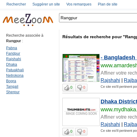
Rechercher
Suggérer un site
Vos remarques
Plan de site
Recherche associée à
Résultats de recherche pour "Rang
Rangpur
:
Pabna
Faridpur
- Bangladesh
Rajshahi
Dhaka
www.amardes
Patuakhali
Affiner votre rec
Netrokona
Rajshahi
|
Rajba
Bogra
Tangail
Ce site est'il pertinent 
0
0
Sherpur
Dhaka Distric
www.mydhaka.
Affiner votre rec
Rajshahi
|
Rajba
Ce site est'il pertinent 
0
0