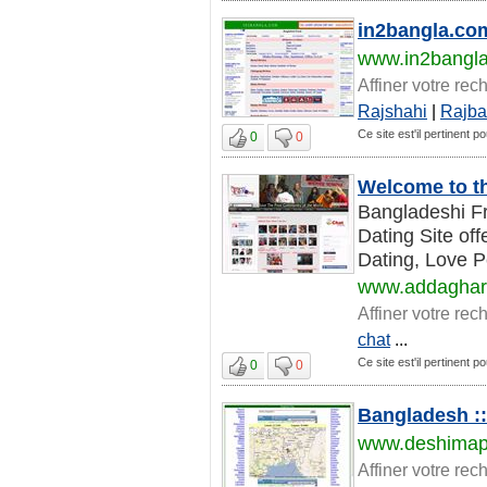
in2bangla.co
www.in2bangl
Affiner votre rec
Rajshahi
|
Rajba
Ce site est'il pertinent 
0
0
Welcome to t
Bangladeshi Fr
Dating Site of
Dating, Love Pe
www.addaghar
Affiner votre rec
chat
...
Ce site est'il pertinent 
0
0
Bangladesh :
www.deshima
Affiner votre rec