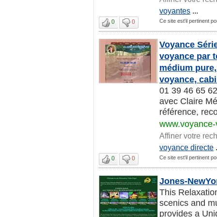
voyantes
...
Ce site est'il pertinent 
0
0
Voyance Série
voyance par 
médium pure, 
voyance, cabi
01 39 46 65 62
avec Claire Mé
référence, rec
www.voyance-
Affiner votre rec
voyance directe
.
Ce site est'il pertinent 
0
0
Jones-NewYor
This Relaxatio
scenics and mu
provides a Uniq