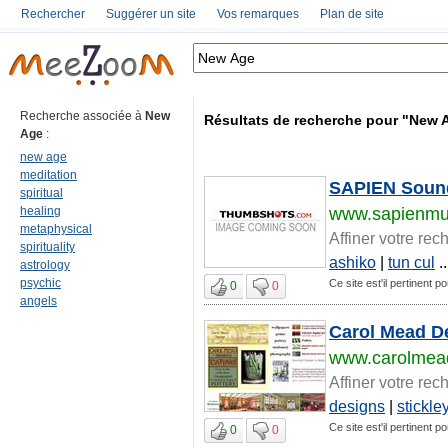
Rechercher
Suggérer un site
Vos remarques
Plan de site
Recherche associée à
New
Résultats de recherche pour "New 
Age
:
new age
meditation
SAPIEN Soun
spiritual
healing
www.sapienmu
metaphysical
Affiner votre rec
spirituality
ashiko
|
tun cul
..
astrology
psychic
Ce site est'il pertinent 
0
0
angels
Carol Mead D
www.carolmea
Affiner votre rec
designs
|
stickle
Ce site est'il pertinent 
0
0