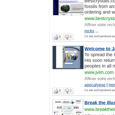
Bestcrystals.c
fossils from a
ordering and wo
www.bestcryst
Affiner votre rec
rocks
...
Ce site est'il pertinent 
0
0
Welcome to Ja
To spread the 
His soon return
peoples in all n
www.jvim.com
Affiner votre rec
apocalypse
|
mo
Ce site est'il pertinent 
0
0
Break the Ill
www.breakthei