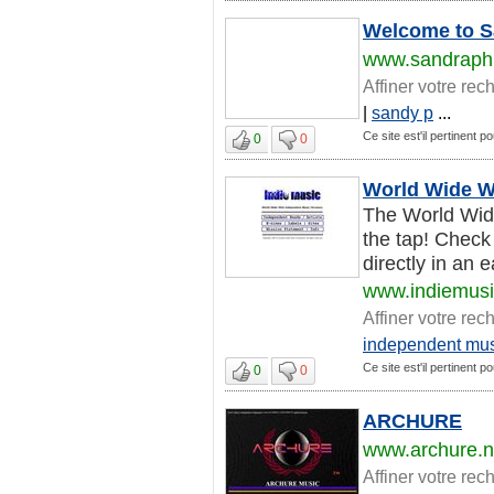
Welcome to Sa
www.sandraphi
Affiner votre rec
|
sandy p
...
Ce site est'il pertinent 
0
0
World Wide W
The World Wid
the tap! Check 
directly in an 
www.indiemus
Affiner votre rec
independent mu
Ce site est'il pertinent 
0
0
ARCHURE
www.archure.n
Affiner votre rec