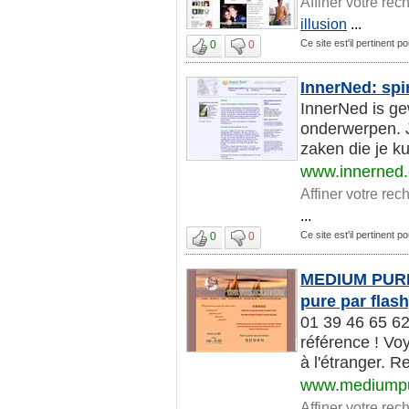
Affiner votre rec
illusion
...
Ce site est'il pertinent 
0
0
InnerNed: spi
InnerNed is ge
onderwerpen. J
zaken die je ku
www.innerned.
Affiner votre rec
...
Ce site est'il pertinent 
0
0
MEDIUM PURE 
pure par flas
01 39 46 65 62
référence ! Vo
à l'étranger. R
www.mediumpu
Affiner votre rec