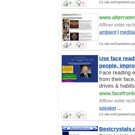
Ce site est'il pertinent 
0
0
www.alternate
Affiner votre rec
ambient
|
medita
Ce site est'il pertinent 
0
0
Use face read
people, impro
Face reading e
from their face
drives & habits
www.facefront
Affiner votre rec
speaker
...
Ce site est'il pertinent 
0
0
Bestcrystals.