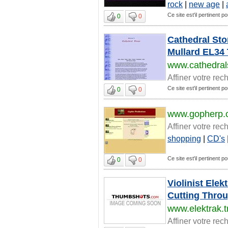
rock
|
new age
|
Ce site est'il pertinent 
0
0
Cathedral Sto
Mullard EL34 
www.cathedral
Affiner votre rec
Ce site est'il pertinent 
0
0
www.gopherp.
Affiner votre rec
shopping
|
CD's
Ce site est'il pertinent 
0
0
Violinist Ele
Cutting Throu
www.elektrak.t
Affiner votre rec