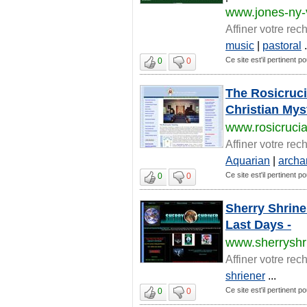
www.jones-ny-
Affiner votre rec
music
|
pastoral
.
Ce site est'il pertinent 
0
0
The Rosicruci
Christian Mys
www.rosicruci
Affiner votre rec
Aquarian
|
archa
Ce site est'il pertinent 
0
0
Sherry Shrine
Last Days -
www.sherryshr
Affiner votre rec
shriener
...
Ce site est'il pertinent 
0
0