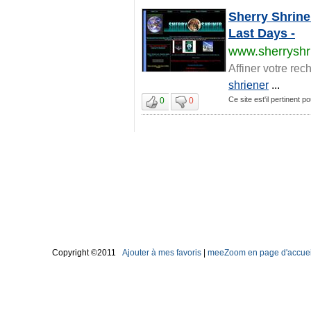
Sherry Shrine
Last Days -
www.sherryshri
Affiner votre rec
shriener
...
Ce site est'il pertinent 
0
0
Copyright ©2011
Ajouter à mes favoris
|
meeZoom en page d'accuei