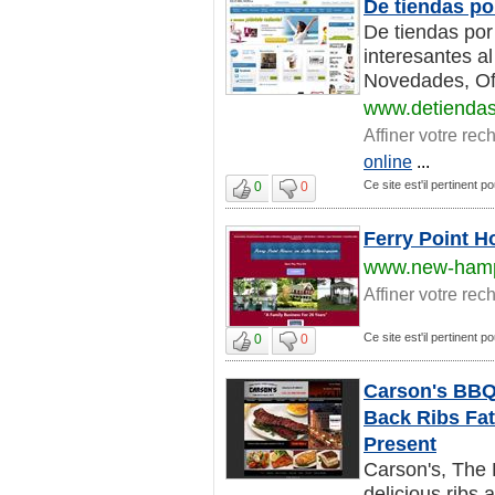
De tiendas po
De tiendas por
interesantes al
Novedades, Ofer
www.detienda
Affiner votre rec
online
...
Ce site est'il pertinent 
0
0
Ferry Point 
www.new-hamp
Affiner votre rec
Ce site est'il pertinent 
0
0
Carson's BBQ
Back Ribs Fat
Present
Carson's, The 
delicious ribs