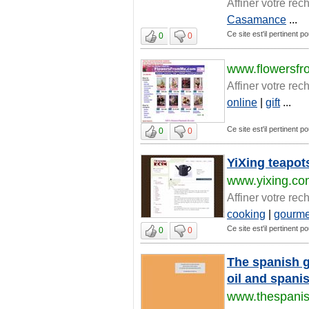
Affiner votre rec
Casamance
...
Ce site est'il pertinent 
0
0
www.flowersf
Affiner votre rec
online
|
gift
...
Ce site est'il pertinent 
0
0
YiXing teapot
www.yixing.co
Affiner votre rec
cooking
|
gourme
Ce site est'il pertinent 
0
0
The spanish g
oil and spani
www.thespani