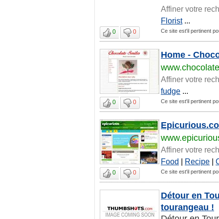
Affiner votre rec
Florist
...
Ce site est'il pertinent 
0
0
Home - Choco
www.chocolat
Affiner votre rec
fudge
...
Ce site est'il pertinent 
0
0
Epicurious.co
www.epicuriou
Affiner votre rec
Food
|
Recipe
|
Ce site est'il pertinent 
0
0
Détour en Tour
tourangeau !
Détour en Tou