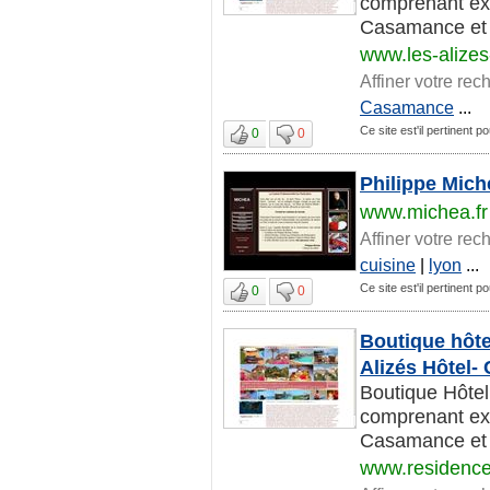
comprenant exc
Casamance et s
www.les-alizes
Affiner votre rec
Casamance
...
Ce site est'il pertinent 
0
0
Philippe Mich
www.michea.fr
Affiner votre rec
cuisine
|
lyon
...
Ce site est'il pertinent 
0
0
Boutique hôte
Alizés Hôtel-
Boutique Hôtel
comprenant exc
Casamance et s
www.residence