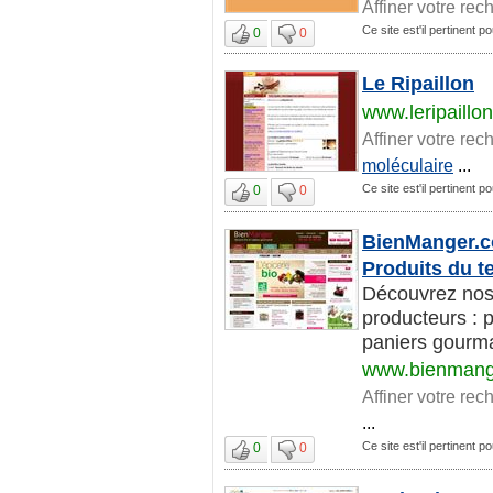
Affiner votre rec
Ce site est'il pertinent 
0
0
Le Ripaillon
www.leripaillon
Affiner votre rec
moléculaire
...
Ce site est'il pertinent 
0
0
BienManger.co
Produits du te
Découvrez nos
producteurs : 
paniers gourma
www.bienmang
Affiner votre rec
...
Ce site est'il pertinent 
0
0