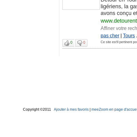
ligériens, la g
avons conçu et 
www.detourento
Affiner votre rec
pas cher
|
Tours
.
Ce site est'il pertinent 
0
0
Copyright ©2011
Ajouter à mes favoris
|
meeZoom en page d'accuei