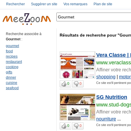
Rechercher
Suggérer un site
Vos remarques
Plan de site
Recherche associée à
Résultats de recherche pour "Gour
Gourmet
:
gourmet
food
Vera Classe |
recipes
restaurant
www.veraclasse
cooking
Affiner votre rec
gifts
shopping
|
motor
dinner
cuisine
Ce site est'il pertinent 
0
0
seafood
SG Nutrition
www.stud-dogs
Affiner votre rec
nourriture
...
Ce site est'il pertinent 
0
0