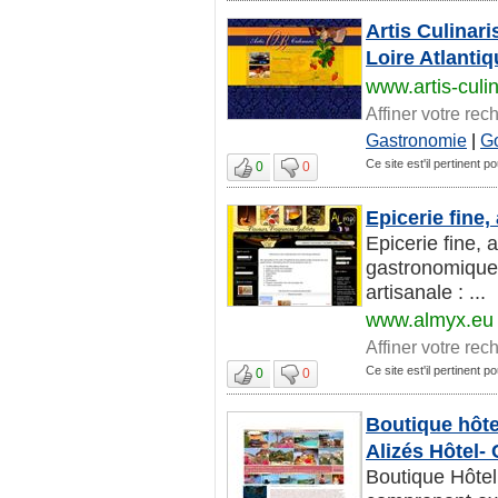
Artis Culinari
Loire Atlantiq
www.artis-culi
Affiner votre rec
Gastronomie
|
G
Ce site est'il pertinent 
0
0
Epicerie fine,
Epicerie fine, 
gastronomique, 
artisanale : ...
www.almyx.eu
Affiner votre rec
Ce site est'il pertinent 
0
0
Boutique hôte
Alizés Hôtel-
Boutique Hôtel