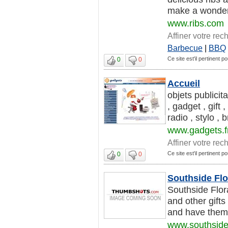
make a wonderfu
www.ribs.com
Affiner votre rec
Barbecue
|
BBQ
Ce site est'il pertinent 
0
0
Accueil
objets publicit
, gadget , gift 
radio , stylo , b
www.gadgets.f
Affiner votre rec
Ce site est'il pertinent 
0
0
Southside Flo
Southside Flor
and other gifts
and have them 
www.southside