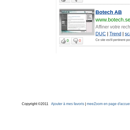
Botech AB
www.botech.s
Affiner votre rec
DUC
|
Trend
|
sc
Ce site est'il pertinent p
0
0
Copyright ©2011
Ajouter à mes favoris
|
meeZoom en page d'accuei