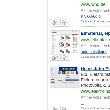
www.whd.de
Affiner votre rec
KNX-Audio
...
Ce site est'il pertinent p
0
0
Elmaterial, el
www.elbutik.se
Affiner votre rec
automatsäkring
.
Ce site est'il pertinent p
0
0
Heinz Jahn El
Eib, Elektroins
Elektrotechnik,
Photovoltaik, S
www.elektroins
Affiner votre rec
...
Ce site est'il pertinent p
0
0