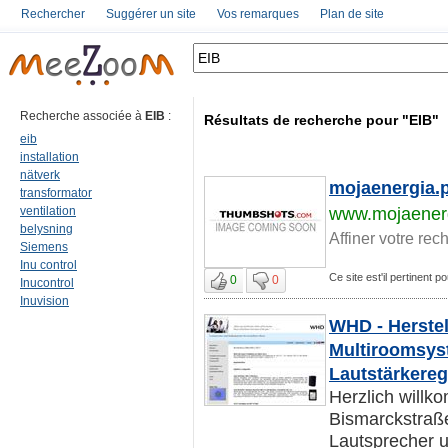
Rechercher
Suggérer un site
Vos remarques
Plan de site
Recherche associée à
EIB
:
Résultats de recherche pour "EIB"
eib
installation
nätverk
mojaenergia.p
transformator
ventilation
www.mojaenerg
belysning
Affiner votre rec
Siemens
Inu control
Ce site est'il pertinent p
0
0
Inucontrol
Inuvision
WHD - Herstel
Multiroomsys
Lautstärkere
Herzlich will
Bismarckstraße
Lautsprecher u