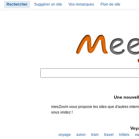
Rechercher
Suggérer un site
Vos remarques
Plan de site
Une nouvell
meeZoom vous propose les sites que d'autres interna
vous visitez !
Voya
voyage
avion
train
travel
hôtels
va